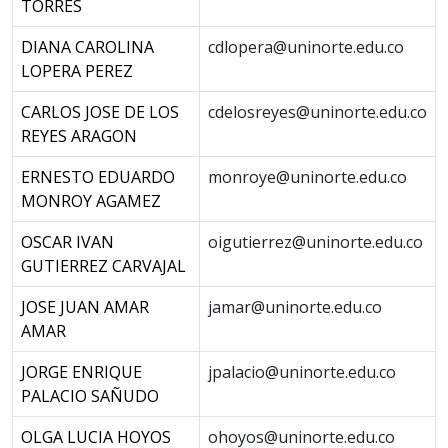
TORRES
DIANA CAROLINA
cdlopera@uninorte.edu.co
LOPERA PEREZ
CARLOS JOSE DE LOS
cdelosreyes@uninorte.edu.co
REYES ARAGON
ERNESTO EDUARDO
monroye@uninorte.edu.co
MONROY AGAMEZ
OSCAR IVAN
oigutierrez@uninorte.edu.co
GUTIERREZ CARVAJAL
JOSE JUAN AMAR
jamar@uninorte.edu.co
AMAR
JORGE ENRIQUE
jpalacio@uninorte.edu.co
PALACIO SAÑUDO
OLGA LUCIA HOYOS
ohoyos@uninorte.edu.co