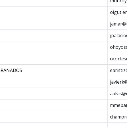
monroy
oigutie
jamar@u
jpalaci
ohoyos@
ocortes
-GRANADOS
earisti
javierk
aalvis@
mmebar
chamorr