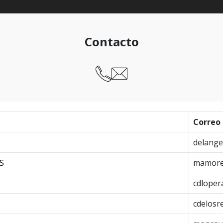
Contacto
Correo
delange
S
mamore
cdloper
cdelosr