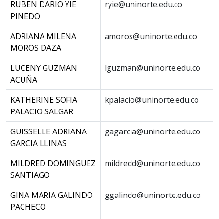
RUBEN DARIO YIE
ryie@uninorte.edu.co
PINEDO
ADRIANA MILENA
amoros@uninorte.edu.co
MOROS DAZA
LUCENY GUZMAN
lguzman@uninorte.edu.co
ACUÑA
KATHERINE SOFIA
kpalacio@uninorte.edu.co
PALACIO SALGAR
GUISSELLE ADRIANA
gagarcia@uninorte.edu.co
GARCIA LLINAS
MILDRED DOMINGUEZ
mildredd@uninorte.edu.co
SANTIAGO
GINA MARIA GALINDO
ggalindo@uninorte.edu.co
PACHECO