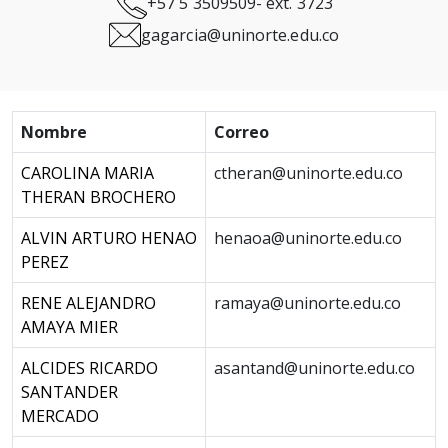
+57 5 3509509- ext. 3723
gagarcia@uninorte.edu.co
Nombre
Correo
CAROLINA MARIA
ctheran@uninorte.edu.co
THERAN BROCHERO
ALVIN ARTURO HENAO
henaoa@uninorte.edu.co
PEREZ
RENE ALEJANDRO
ramaya@uninorte.edu.co
AMAYA MIER
ALCIDES RICARDO
asantand@uninorte.edu.co
SANTANDER
MERCADO