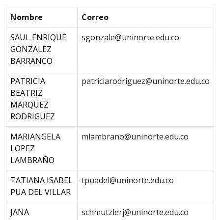
Nombre
Correo
SAUL ENRIQUE
sgonzale@uninorte.edu.co
GONZALEZ
BARRANCO
PATRICIA
patriciarodriguez@uninorte.edu.co
BEATRIZ
MARQUEZ
RODRIGUEZ
MARIANGELA
mlambrano@uninorte.edu.co
LOPEZ
LAMBRAÑO
TATIANA ISABEL
tpuadel@uninorte.edu.co
PUA DEL VILLAR
JANA
schmutzlerj@uninorte.edu.co